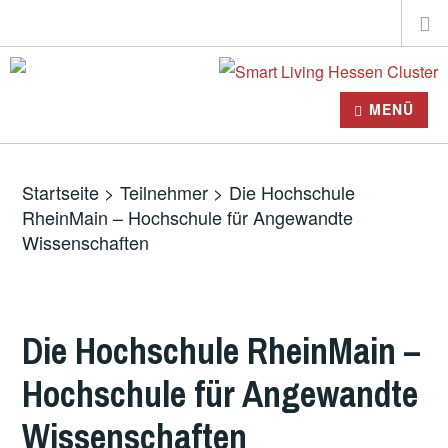
Zum
Suche
Inhalt
nach:
springen
MENÜ
Startseite
>
Teilnehmer
>
Die Hochschule
RheinMain – Hochschule für Angewandte
Wissenschaften
Die Hochschule RheinMain –
Hochschule für Angewandte
Wissenschaften