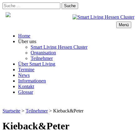
Zum
Suche
Inhalt
nach:
springen
Menü
Home
Über uns
Smart Living Hessen Cluster
Organisation
Teilnehmer
Über Smart Living
Termine
News
Informationen
Kontakt
Glossar
Startseite
>
Teilnehmer
>
Kieback&Peter
Kieback&Peter