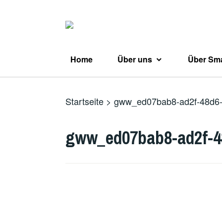
Zum
Inhalt
springen
Home
Über uns
Über Sma
Startseite
>
gww_ed07bab8-ad2f-48d6
gww_ed07bab8-ad2f-4