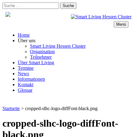
Zum
Suche
Inhalt
nach:
springen
Menü
Home
Über uns
Smart Living Hessen Cluster
Organisation
Teilnehmer
Über Smart Living
Termine
News
Informationen
Kontakt
Glossar
Startseite
>
cropped-slhc-logo-diffFont-black.png
cropped-slhc-logo-diffFont-
black.png